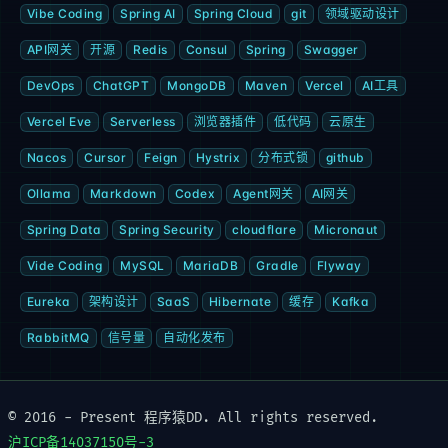
Vibe Coding
Spring AI
Spring Cloud
git
领域驱动设计
API网关
开源
Redis
Consul
Spring
Swagger
DevOps
ChatGPT
MongoDB
Maven
Vercel
AI工具
Vercel Eve
Serverless
浏览器插件
低代码
云原生
Nacos
Cursor
Feign
Hystrix
分布式锁
github
Ollama
Markdown
Codex
Agent网关
AI网关
Spring Data
Spring Security
cloudflare
Micronaut
Vide Coding
MySQL
MariaDB
Gradle
Flyway
Eureka
架构设计
SaaS
Hibernate
缓存
Kafka
RabbitMQ
信号量
自动化发布
© 2016 - Present 程序猿DD. All rights reserved.
沪ICP备14037150号-3