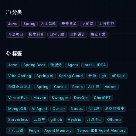
分类
Java
Spring
人工智能
免费资源
大前端
工具推荐
开源项目
技术科普
日常记录
架构设计
独立开发
标签
Java
Spring Boot
微服务
Agent
IntelliJ IDEA
Vibe Coding
Spring AI
Spring Cloud
开源
git
API网关
领域驱动设计
Spring
Consul
Redis
AI工具
Vercel
Vercel Eve
Maven
Swagger
DevOps
ChatGPT
MongoDB
AI Agent
Cursor
Nacos
低代码
浏览器插件
Serverless
云原生
github
Hystrix
开源项目
Ollama
分布式锁
Feign
Agent Memory
TencentDB Agent Memory