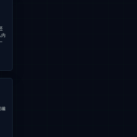
还
认内
一
已编