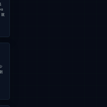
名
va
 就
少
到
方