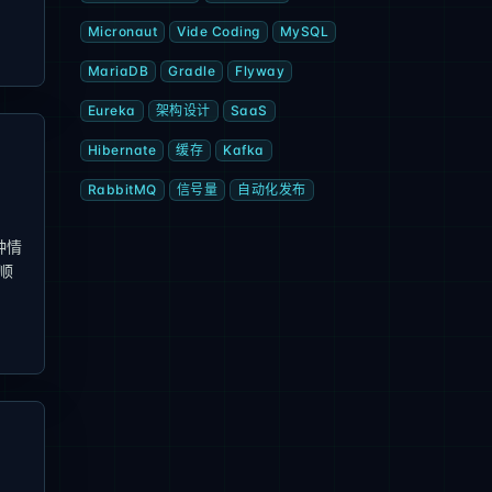
Micronaut
Vide Coding
MySQL
MariaDB
Gradle
Flyway
Eureka
架构设计
SaaS
Hibernate
缓存
Kafka
RabbitMQ
信号量
自动化发布
种情
顺