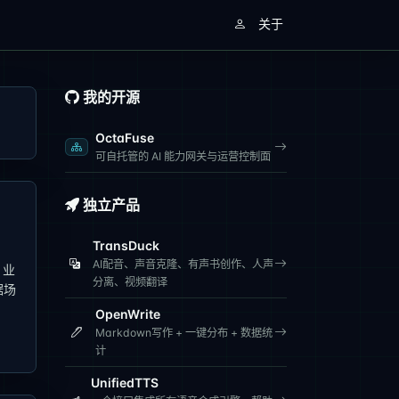
关于
我的开源
OctaFuse
可自托管的 AI 能力网关与运营控制面
独立产品
TransDuck
AI配音、声音克隆、有声书创作、人声
、业
分离、视频翻译
据场
OpenWrite
Markdown写作 + 一键分布 + 数据统
计
UnifiedTTS