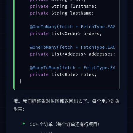
private
 String firstName;

private
 String lastName;

@OneToMany(fetch = FetchType.EAGER)
private
 List<Order> orders;

@OneToMany(fetch = FetchType.EAGER)
private
 List<Address> addresses;

@ManyToMany(fetch = FetchType.EAGER)
private
 List<Role> roles;

}
哦。我们把整张对象图都返回出去了。每个用户对象
附带：
50+ 个订单（每个订单还有行项目）