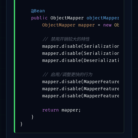
@Bean
public
 ObjectMapper 
objectMapper
()
 {

ObjectMapper
mapper
=
new
ObjectMa
// 禁用开销较大的特性
        mapper.disable(SerializationFeature
        mapper.disable(SerializationFeature
        mapper.disable(DeserializationFeatu
// 启用/调整更快的行为
        mapper.disable(MapperFeature.USE_GE
        mapper.disable(MapperFeature.AUTO_D
        mapper.disable(MapperFeature.AUTO_D
return
 mapper;

    }

}