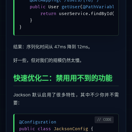
@GetMapping("/users/{id}")
public
 User 
getUser
(
@PathVariable
 Long
return
 userService.findById(id);

    }

}
结果：序列化时间从 47ms 降到 12ms。
好一些，但对我们的规模仍然太慢。
快速优化二：禁用用不到的功能
Jackson 默认启用了很多特性，其中不少你并不需
要：
@Configuration
public
class
JacksonConfig
 {
