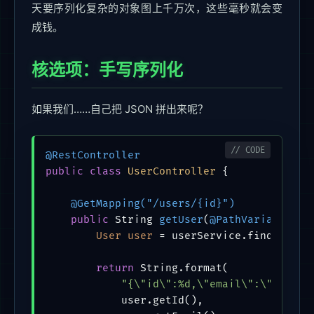
天要序列化复杂的对象图上千万次，这些毫秒就会变
成钱。
核选项：手写序列化
如果我们……自己把 JSON 拼出来呢？
@RestController
public
class
UserController
 {

@GetMapping("/users/{id}")
public
 String 
getUser
(
@PathVariable
 Lo
User
user
=
 userService.findById(id
return
 String.format(

"{\"id\":%d,\"email\":\"%s\",\
            user.getId(),
