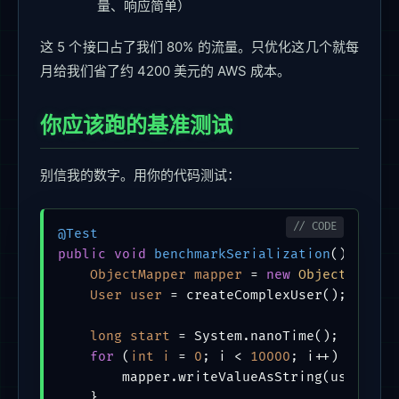
量、响应简单）
这 5 个接口占了我们 80% 的流量。只优化这几个就每
月给我们省了约 4200 美元的 AWS 成本。
你应该跑的基准测试
别信我的数字。用你的代码测试：
@Test
public
void
benchmarkSerialization
()
 {

ObjectMapper
mapper
=
new
ObjectMapper
User
user
=
 createComplexUser();

long
start
=
 System.nanoTime();

for
 (
int
i
=
0
; i < 
10000
; i++) {

        mapper.writeValueAsString(user);

    }
