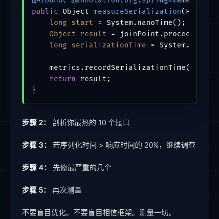
@Around("@annotation(org.springframework.w
public
 Object 
measureSerialization
(Proceed
long
start
=
 System.nanoTime();

Object
result
=
 joinPoint.proceed();

long
serializationTime
=
 System.nanoTim
    metrics.recordSerializationTime(seriali
return
 result;

}
步骤 2：
剖析你最热的 10 个接口
步骤 3：
若序列化时间 > 响应时间的 20%，继续调查
步骤 4：
先修最严重的几个
步骤 5：
再次测量
不要盲目优化。不要盲目相信框架。测量一切。