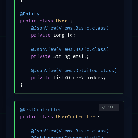
@Entity
public
class
User
 {

@JsonView(Views.Basic.class)
private
 Long id;

@JsonView(Views.Basic.class)
private
 String email;

@JsonView(Views.Detailed.class)
private
 List<Order> orders;

}
@RestController
public
class
UserController
 {

@JsonView(Views.Basic.class)