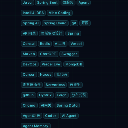
Java
Spring Boot
微服务
Agent
IntelliJ IDEA
Vibe Coding
Spring AI
Spring Cloud
git
开源
API网关
领域驱动设计
Spring
Consul
Redis
AI工具
Vercel
Maven
ChatGPT
Swagger
DevOps
Vercel Eve
MongoDB
Cursor
Nacos
低代码
浏览器插件
Serverless
云原生
github
Hystrix
Feign
分布式锁
Ollama
AI网关
Spring Data
Agent网关
Codex
AI Agent
Agent Memory