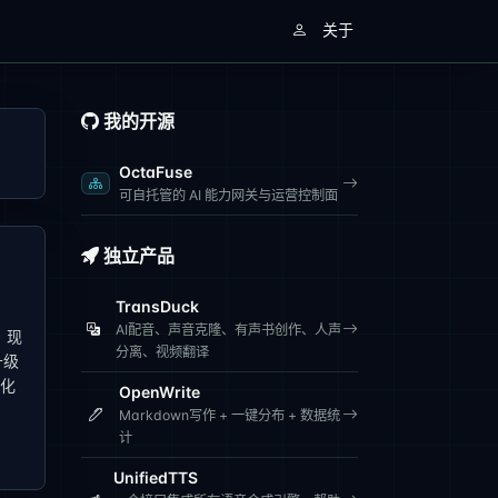
关于
我的开源
OctaFuse
可自托管的 AI 能力网关与运营控制面
独立产品
TransDuck
AI配音、声音克隆、有声书创作、人声
，现
分离、视频翻译
升级
统化
OpenWrite
Markdown写作 + 一键分布 + 数据统
计
UnifiedTTS