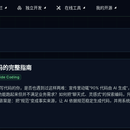
栏
独立开发
在线工具
我的开源
代码的完整指南
ide Coding
等 AI 辅助写代码的你，是否也遇到过这样两难：宣传里动辄“90% 代码由 AI 生成”
能跑起来但并不满足业务需求？如何把“聊天式、灵感式”的探索编码，
案是：把“规范”变成事实来源，让 AI 依据规范稳定生成代码，并用系