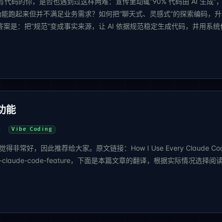
 AI 辅助写代码的你，是否也遇到过这样两难：宣传里动辄“90% 代码由 AI 生成”
能跑起来但并不满足业务需求？如何把“聊天式、灵感式”的探索编码，升
案是：把“规范”变成事实来源，让 AI 依据规范稳定生成代码，并用系统
个功能
Vibe Coding
觉得非常好，因此推荐给大家。原文链接：How I Use Every Claude Co
i-use-every-claude-code-feature，下面是本篇文章的翻译，根据实际情况选择阅