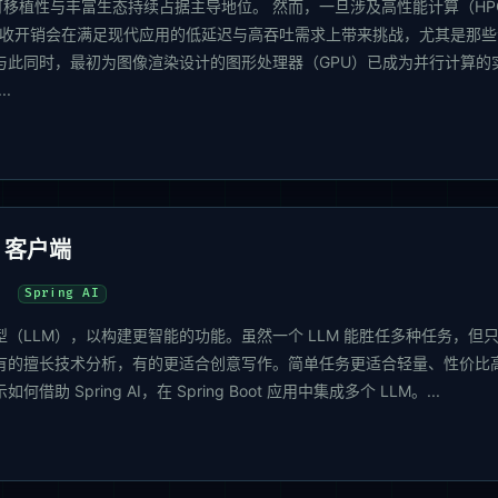
、可移植性与丰富生态持续占据主导地位。 然而，一旦涉及高性能计算（HP
圾回收开销会在满足现代应用的低延迟与高吞吐需求上带来挑战，尤其是那些
与此同时，最初为图像渲染设计的图形处理器（GPU）已成为并行计算的
.
M 客户端
Spring AI
型（LLM），以构建更智能的功能。虽然一个 LLM 能胜任多种任务，但
有的擅长技术分析，有的更适合创意写作。简单任务更适合轻量、性价比
pring AI，在 Spring Boot 应用中集成多个 LLM。...