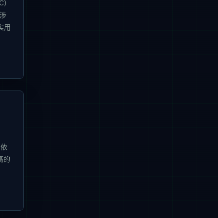
C）
涉
实用
只依
高的