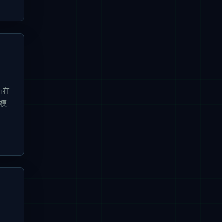
行在
的模