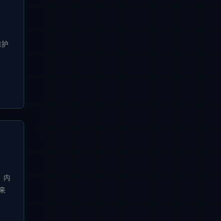
维护
、内
 来