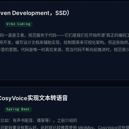
ven Development，SSD）
Vibe Coding
几十年来，代码一直是王者。规范服务于代码——它们是我们在开始所谓“真正的编码
来指导开发，编写设计文档来辅助实现，绘制图表来可视化架构。但这些始终
善意的意图。代码是唯一的真实来源，而当代码不断向前推进时，规范很
.
、CosyVoice实现文本转语音
Spring Boot
（比如：有声书配音、播客等）。之前介绍的
ts/454方案可能效果没有那么好。此时就比较推荐使用 MiniMax、CosyVoice这些