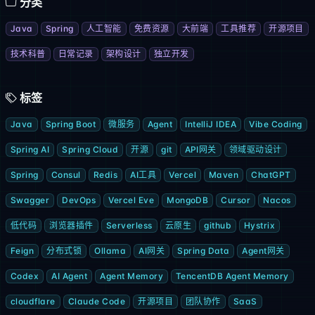
分类
Java
Spring
人工智能
免费资源
大前端
工具推荐
开源项目
技术科普
日常记录
架构设计
独立开发
标签
Java
Spring Boot
微服务
Agent
IntelliJ IDEA
Vibe Coding
Spring AI
Spring Cloud
开源
git
API网关
领域驱动设计
Spring
Consul
Redis
AI工具
Vercel
Maven
ChatGPT
Swagger
DevOps
Vercel Eve
MongoDB
Cursor
Nacos
低代码
浏览器插件
Serverless
云原生
github
Hystrix
Feign
分布式锁
Ollama
AI网关
Spring Data
Agent网关
Codex
AI Agent
Agent Memory
TencentDB Agent Memory
cloudflare
Claude Code
开源项目
团队协作
SaaS