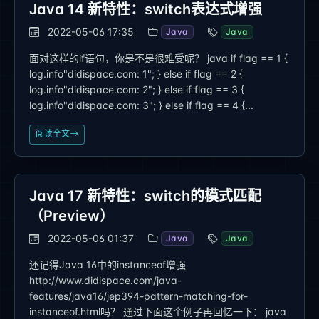
Java 14 新特性：switch表达式增强
2022-05-06 17:35
Java
Java
面对这样的if语句，你是不是很难受呢？ java if flag == 1 {
log.info"didispace.com: 1"; } else if flag == 2 {
log.info"didispace.com: 2"; } else if flag == 3 {
log.info"didispace.com: 3"; } else if flag == 4 {...
阅读全文
Java 17 新特性：switch的模式匹配
（Preview）
2022-05-06 01:37
Java
Java
还记得Java 16中的instanceof增强
http://www.didispace.com/java-
features/java16/jep394-pattern-matching-for-
instanceof.html吗？ 通过下面这个例子再回忆一下： java