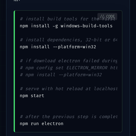
# install build tools for the first time, 
npm install -g windows-build-tools

# install dependencies, 32-bit or 64-bit a
npm install --platform
=
win32

# if download electron failed during insta
# npm config set ELECTRON_MIRROR http://np
# npm install --platform=win32
# serve with hot reload at localhost:9988
npm start

# after the previous step is completed to 