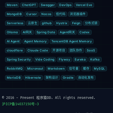
Maven
ChatGPT
Swagger
DevOps
Vercel Eve
MongoDB
Cursor
Nacos
低代码
浏览器插件
Serverless
云原生
github
Hystrix
Feign
分布式锁
Ollama
AI网关
Spring Data
Agent网关
Codex
AI Agent
Agent Memory
TencentDB Agent Memory
cloudflare
Claude Code
开源项目
团队协作
SaaS
Spring Security
Vide Coding
Flyway
Eureka
Kafka
RabbitMQ
Micronaut
Markdown
信号量
缓存
MySQL
MariaDB
Hibernate
架构设计
Gradle
自动化发布
© 2016 - Present 程序猿DD. All rights reserved.
沪ICP备14037150号-3