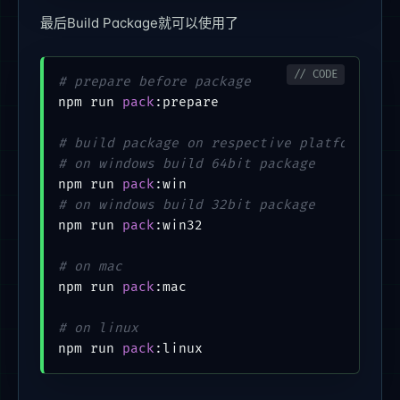
最后Build Package就可以使用了
# prepare before package
npm run 
pack
:prepare

# build package on respective platforms
# on windows build 64bit package
npm run 
pack
# on windows build 32bit package
npm run 
pack
:win32

# on mac
npm run 
pack
:mac

# on linux
npm run 
pack