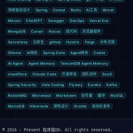
领域驱动设计
Spring
Consul
Redis
AI工具
Vercel
Maven
ChatGPT
Swagger
DevOps
Vercel Eve
MongoDB
Cursor
Nacos
低代码
浏览器插件
Serverless
云原生
github
Hystrix
Feign
分布式锁
Ollama
AI网关
Spring Data
Agent网关
Codex
AI Agent
Agent Memory
TencentDB Agent Memory
cloudflare
Claude Code
开源项目
团队协作
SaaS
Spring Security
Vide Coding
Flyway
Eureka
Kafka
RabbitMQ
Micronaut
Markdown
信号量
缓存
MySQL
MariaDB
Hibernate
架构设计
Gradle
自动化发布
© 2016 - Present 程序猿DD. All rights reserved.