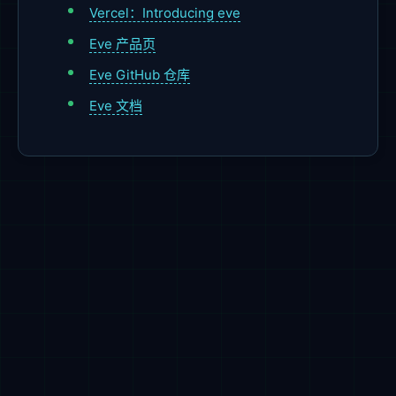
Vercel：Introducing eve
Eve 产品页
Eve GitHub 仓库
Eve 文档