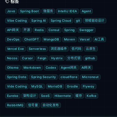
标签
Java
Spring Boot
微服务
IntelliJ IDEA
Agent
Vibe Coding
Spring AI
Spring Cloud
git
领域驱动设计
API网关
开源
Redis
Consul
Spring
Swagger
DevOps
ChatGPT
MongoDB
Maven
Vercel
AI工具
Vercel Eve
Serverless
浏览器插件
低代码
云原生
Nacos
Cursor
Feign
Hystrix
分布式锁
github
Ollama
Markdown
Codex
Agent网关
AI网关
Spring Data
Spring Security
cloudflare
Micronaut
Vide Coding
MySQL
MariaDB
Gradle
Flyway
Eureka
架构设计
SaaS
Hibernate
缓存
Kafka
RabbitMQ
信号量
自动化发布