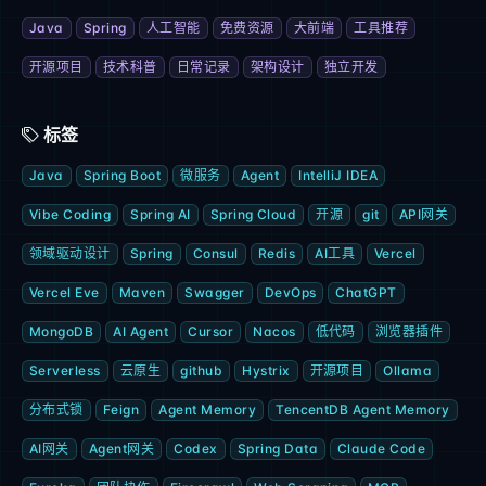
Java
Spring
人工智能
免费资源
大前端
工具推荐
开源项目
技术科普
日常记录
架构设计
独立开发
标签
Java
Spring Boot
微服务
Agent
IntelliJ IDEA
Vibe Coding
Spring AI
Spring Cloud
开源
git
API网关
领域驱动设计
Spring
Consul
Redis
AI工具
Vercel
Vercel Eve
Maven
Swagger
DevOps
ChatGPT
MongoDB
AI Agent
Cursor
Nacos
低代码
浏览器插件
Serverless
云原生
github
Hystrix
开源项目
Ollama
分布式锁
Feign
Agent Memory
TencentDB Agent Memory
AI网关
Agent网关
Codex
Spring Data
Claude Code