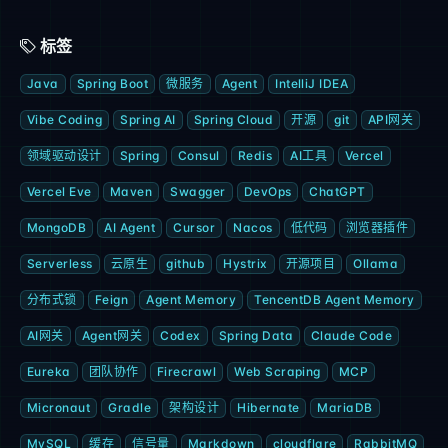
标签
Java
Spring Boot
微服务
Agent
IntelliJ IDEA
Vibe Coding
Spring AI
Spring Cloud
开源
git
API网关
领域驱动设计
Spring
Consul
Redis
AI工具
Vercel
Vercel Eve
Maven
Swagger
DevOps
ChatGPT
MongoDB
AI Agent
Cursor
Nacos
低代码
浏览器插件
Serverless
云原生
github
Hystrix
开源项目
Ollama
分布式锁
Feign
Agent Memory
TencentDB Agent Memory
AI网关
Agent网关
Codex
Spring Data
Claude Code
Eureka
团队协作
Firecrawl
Web Scraping
MCP
Micronaut
Gradle
架构设计
Hibernate
MariaDB
MySQL
缓存
信号量
Markdown
cloudflare
RabbitMQ