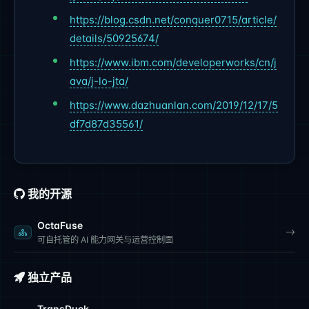
https://blog.csdn.net/conquer0715/article/
details/50925674/
https://www.ibm.com/developerworks/cn/j
ava/j-lo-jta/
https://www.dazhuanlan.com/2019/12/17/5
df7d87d35561/
我的开源
OctaFuse
可自托管的 AI 能力网关与运营控制面
独立产品
TransDuck