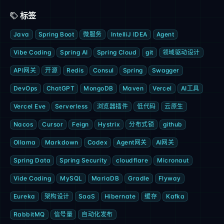
标签
Java
Spring Boot
微服务
IntelliJ IDEA
Agent
Vibe Coding
Spring AI
Spring Cloud
git
领域驱动设计
API网关
开源
Redis
Consul
Spring
Swagger
DevOps
ChatGPT
MongoDB
Maven
Vercel
AI工具
Vercel Eve
Serverless
浏览器插件
低代码
云原生
Nacos
Cursor
Feign
Hystrix
分布式锁
github
Ollama
Markdown
Codex
Agent网关
AI网关
Spring Data
Spring Security
cloudflare
Micronaut
Vide Coding
MySQL
MariaDB
Gradle
Flyway
Eureka
架构设计
SaaS
Hibernate
缓存
Kafka
RabbitMQ
信号量
自动化发布