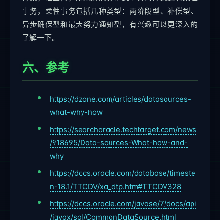
事务，柔性事务包括几种类型：两阶段型、补偿型、
异步确保型和最大努力通知型，有兴趣可以更深入的
了解一下。
六、参考
https://dzone.com/articles/datasources-
what-why-how
https://searchoracle.techtarget.com/news
/918695/Data-sources-What-how-and-
why
https://docs.oracle.com/database/timeste
n-18.1/TTCDV/xa_dtp.htm#TTCDV328
https://docs.oracle.com/javase/7/docs/api
/javax/sql/CommonDataSource.html