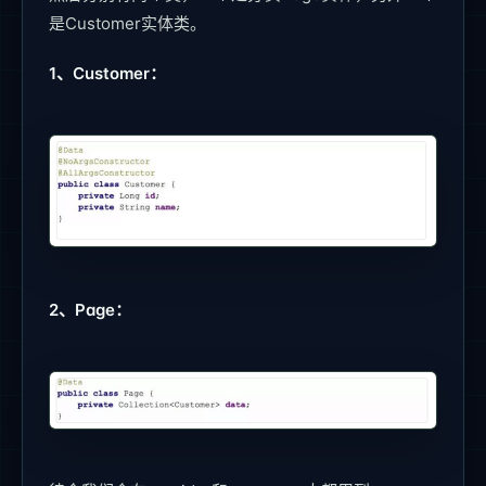
是Customer实体类。
1、Customer：
2、Page：