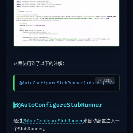
这里使用到了以下的注解：
@AutoConfigureStubRunner(ids = {"com.impor
@AutoConfigureStubRunner
通过
@AutoConfigureStubRunner
来自动配置注入一
个StubRunner。