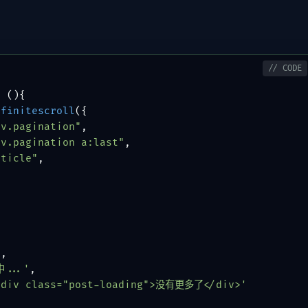
n
 (
){

nfinitescroll
({

av.pagination"
,

av.pagination a:last"
,

rticle"
,





l
,

...'
,

<div class="post-loading">没有更多了</div>'