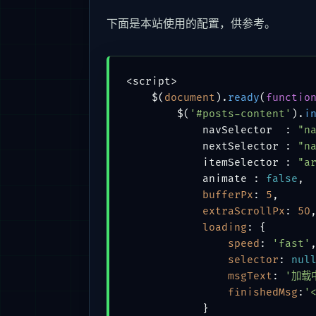
下面是本站使用的配置，供参考。
<script>

    $(
document
).
ready
(
functio
        $(
'#posts-content'
).
i
            navSelector  : 
"n
            nextSelector : 
"n
            itemSelector : 
"a
            animate : 
false
,

bufferPx
: 
5
,

extraScrollPx
: 
50
,
loading
: {

speed
: 
'fast'
,
selector
: 
nul
msgText
: 
'加载中
finishedMsg
:
'
            }
