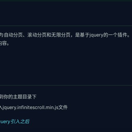
动，也称为自动分页、滚动分页和无限分页，是基于jquery的一个插件
内容。
n.js拷贝到你的主题目录下
.infinitescroll.min.js文件
在jquery引入之后