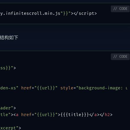
ry.
infinitescroll
.
min
.
js
"}}"
结构如下
ass}}"
>
dden-xs"
href
=
"{{url}}"
style
=
"background-image: u
eader"
>
itle"
>
<
a
href
=
"{{url}}"
>
{{{title}}}
</
a
>
</
h2
>
excerpt"
>