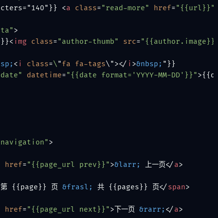
acters="140"}} 
<
a
class
=
"read-more"
href
=
"{{url}}"
eta"
>
e}}
<
img
class
=
"author-thumb"
src
=
"{{author.image}}
bsp;
<
i
class
=
\
"
fa
fa-tags
\">
</
i
>
&nbsp;
"}}

-date"
datetime
=
"{{date format='YYYY-MM-DD'}}"
>
{{d
"navigation"
>
"
href
=
"{{page_url prev}}"
>
&larr;
 上一页
</
a
>
>
第 {{page}} 页 
&frasl;
 共 {{pages}} 页
</
span
>
"
href
=
"{{page_url next}}"
>
下一页 
&rarr;
</
a
>