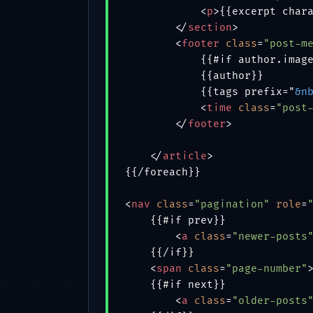
<
p
>
{{excerpt char
</
section
>
<
footer
class
=
"post-m
            {{#if author.imag
            {{author}}

            {{tags prefix="
&n
<
time
class
=
"post
</
footer
>
</
article
>
{{/foreach}}

<
nav
class
=
"pagination"
role
=
    {{#if prev}}

<
a
class
=
"newer-posts
    {{/if}}

<
span
class
=
"page-number"
    {{#if next}}

<
a
class
=
"older-posts