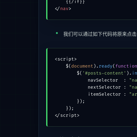
</
nav
>
我们可以通过如下代码将原来点击
<script>

    $(
document
).
ready
(
functio
        $(
'#posts-content'
).
i
            navSelector  : 
"n
            nextSelector : 
"n
            itemSelector : 
"a
        });

    });
