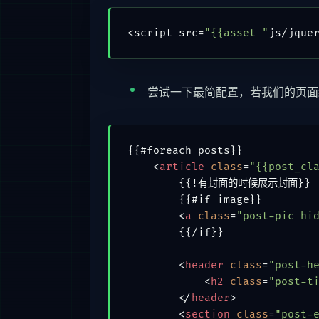
<script src=
"{{asset "
js/jque
尝试一下最简配置，若我们的页面
{{#foreach posts}}

<
article
class
=
"{{post_cl
        {{!有封面的时候展示封面}}

        {{#if image}}

<
a
class
=
"post-pic hi
        {{/if}}

<
header
class
=
"post-h
<
h2
class
=
"post-t
</
header
>
<
section
class
=
"post-