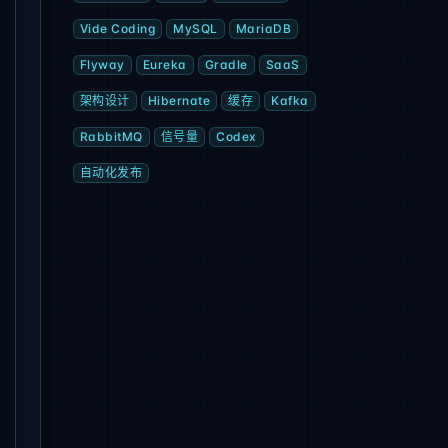
>
&raquo;
</
a
>
</
p
>
Vide Coding
MySQL
MariaDB
Flyway
Eureka
Gradle
SaaS
"
alt
=
"{{author.name}}"
nopin
=
"nopin"
 />
{{/if}}

架构设计
Hibernate
缓存
Kafka
RabbitMQ
信号量
Codex
ate format="YYYY年MM月DD日"}}
</
time
>
自动化发布