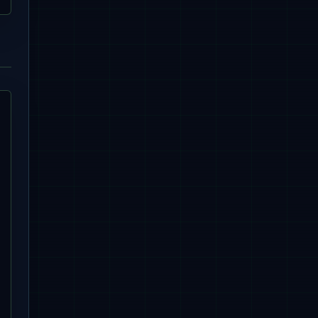
 birthday) values (?,?,?,?)"
,

rthday());

tomer"
);

hday) values (?,?,?,?)"
)

e(), customer.birthday()))

tomer"
);
