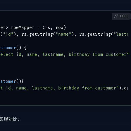
er> rowMapper = (rs, row)

t(
"id"
), rs.getString(
"name"
), rs.getString(
"lastn
ustomer
()
 {

select id, name, lastname, birthday from customer"
ustomer
()
{

ct id, name, lastname, birthday from customer"
).qu
实现对比：