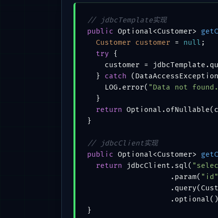
// jdbcTemplate实现
public
 Optional<Customer> 
get
Customer
customer
=
null
;

try
 {

    customer = jdbcTemplate.q
  } 
catch
 (DataAccessException
    LOG.error(
"Data not found
  }

return
 Optional.ofNullable(c
}

// jdbcClient实现
public
 Optional<Customer> 
get
return
 jdbcClient.sql(
"sele
                   .param(
"id
                   .query(Cust
                   .optional()