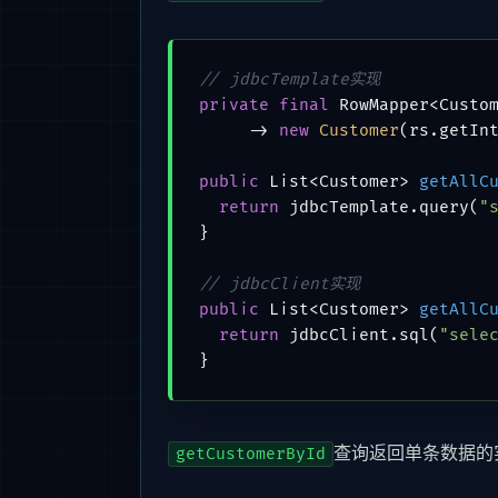
// jdbcTemplate实现
private
final
 RowMapper<Custom
     -> 
new
Customer
(rs.getIn
public
 List<Customer> 
getAllC
return
 jdbcTemplate.query(
"
}

// jdbcClient实现
public
 List<Customer> 
getAllC
return
 jdbcClient.sql(
"sele
查询返回单条数据的
getCustomerById