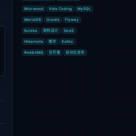
Micronaut
Vide Coding
MySQL
MariaDB
Gradle
Flyway
Eureka
架构设计
SaaS
Hibernate
缓存
Kafka
RabbitMQ
信号量
自动化发布