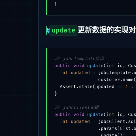
更新数据的实现对
update
// jdbcTemplate实现
public
void
update
(
int
 id, Cu
int
updated
=
 jdbcTemplate.
                customer.name(
  Assert.state(updated == 
1
 ,
}

// jdbcClient实现
public
void
update
(
int
 id, Cu
int
updated
=
 jdbcClient.sq
                .params(List.o
                .update();
