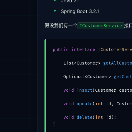
Java 21
Spring Boot 3.2.1
假设我们有一个
接
ICustomerService
public
interface
ICustomerSer
    List<Customer> 
getAllCust
    Optional<Customer> 
getCus
void
insert
(Customer cust
void
update
(
int
 id, Custo
void
delete
(
int
 id)
;
