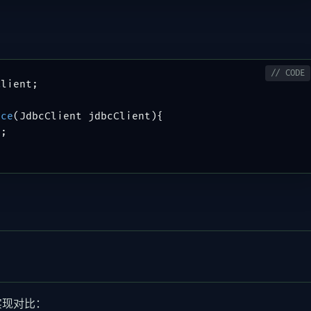
lient;

ice
(JdbcClient jdbcClient)
{

;

实现对比：