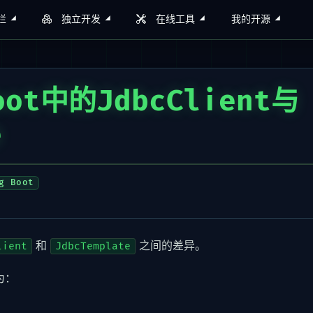
栏
独立开发
在线工具
我的开源
oot中的JdbcClient与
e
g Boot
和
之间的差异。
lient
JdbcTemplate
为：