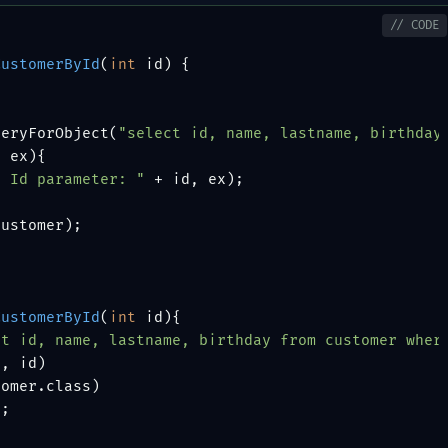
CustomerById
(
int
 id)
 {

ueryForObject(
"select id, name, lastname, birthday
 ex){

. Id parameter: "
 + id, ex);

ustomer);

CustomerById
(
int
 id)
{

ct id, name, lastname, birthday from customer wher
"
, id)

omer.class)

;
