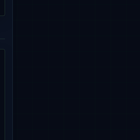
, birthday = ? where id = ? "
,

mer"
);

thday = ? where id = ?"
)

irthday(), id))
