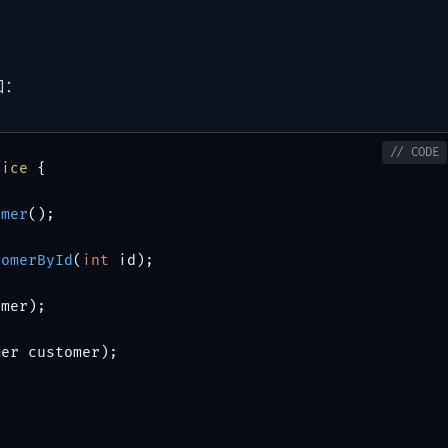
口：
vice
 {

omer
()
;

tomerById
(
int
 id)
;

omer)
;

mer customer)
;
