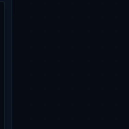
 from customer where id = ?"
, rowMapper,  id );

e id= :id"
)
