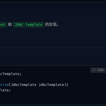
。
和
的实现。
ent
JDBC Template
cTemplate;

rvice
(JdbcTemplate jdbcTemplate)
{

late;
