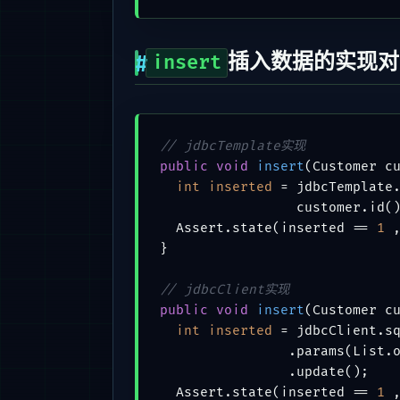
插入数据的实现对
insert
// jdbcTemplate实现
public
void
insert
(Customer c
int
inserted
=
 jdbcTemplate
                 customer.id()
  Assert.state(inserted == 
1
 
}

// jdbcClient实现
public
void
insert
(Customer c
int
inserted
=
 jdbcClient.s
                .params(List.o
                .update();

  Assert.state(inserted == 
1
 