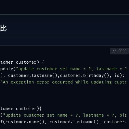
比
stomer customer)
 {

update(
"update customer set name = ?, lastname = ?
), customer.lastname(),customer.birthday(), id);

 
"An exception error occurred while updating custo
stomer customer)
{

l(
"update customer set name = ?, lastname = ?, bir
f(customer.name(), customer.lastname(), customer.b