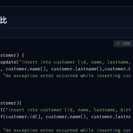
比
ustomer)
 {

.update(
"insert into customer (id, name, lastname,
, customer.name(), customer.lastname(),customer.bi
, 
"An exception error occurred while inserting cus
ustomer)
{

ql(
"insert into customer (id, name, lastname, birt
f(customer.id(), customer.name(), customer.lastnam
, 
"An exception error occurred while inserting cus