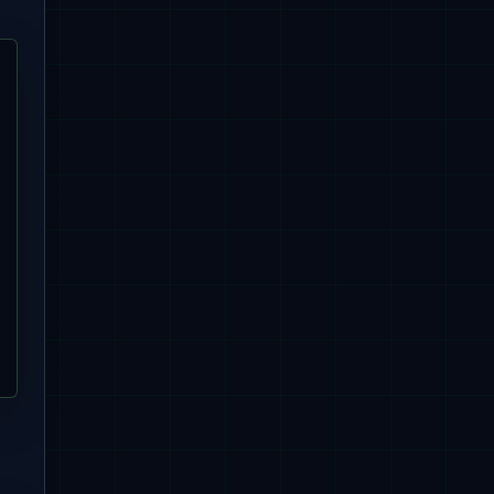
ame"
), rs.getDate(
"birthday"
));

, rowMapper);

ery(Customer.class).list();
