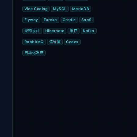
Vide Coding
MySQL
MariaDB
Flyway
Eureka
Gradle
SaaS
架构设计
Hibernate
缓存
Kafka
RabbitMQ
信号量
Codex
自动化发布