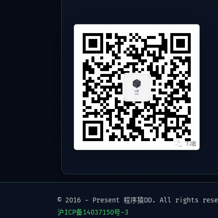
© 2016 - Present 程序猿DD. All rights rese
沪ICP备14037150号-3