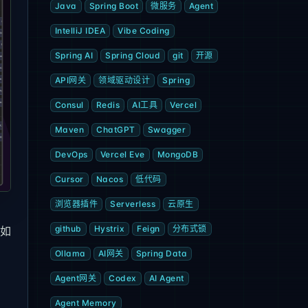
Java
Spring Boot
微服务
Agent
IntelliJ IDEA
Vibe Coding
Spring AI
Spring Cloud
git
开源
API网关
领域驱动设计
Spring
Consul
Redis
AI工具
Vercel
Maven
ChatGPT
Swagger
DevOps
Vercel Eve
MongoDB
Cursor
Nacos
低代码
浏览器插件
Serverless
云原生
github
Hystrix
Feign
分布式锁
例如
Ollama
AI网关
Spring Data
Agent网关
Codex
AI Agent
Agent Memory