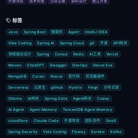
开源项目
技术科普
日常记录
架构设计
独立开发
标签
Java
Spring Boot
微服务
Agent
IntelliJ IDEA
Vibe Coding
Spring AI
Spring Cloud
git
开源
API网关
领域驱动设计
Spring
Consul
Redis
AI工具
Vercel
Maven
ChatGPT
Swagger
DevOps
Vercel Eve
MongoDB
Cursor
Nacos
低代码
浏览器插件
Serverless
云原生
github
Hystrix
Feign
分布式锁
Ollama
AI网关
Spring Data
Agent网关
Codex
AI Agent
Agent Memory
TencentDB Agent Memory
cloudflare
Claude Code
开源项目
团队协作
SaaS
Spring Security
Vide Coding
Flyway
Eureka
Kafka