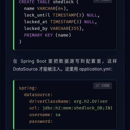
CREATE TABLE
 shedlock (

  name 
VARCHAR
(
64
),

  lock_until 
TIMESTAMP
(
3
) 
NULL
,

  locked_at 
TIMESTAMP
(
3
) 
NULL
,

  locked_by 
VARCHAR
(
255
),

PRIMARY KEY
 (name)

)
在 Spring Boot 里把数据源写到配置里，这样
DataSource 才能被注入。这里用 application.yml：
spring:
datasource:
driverClassName:
org.h2.Driver
url:
jdbc:h2:mem:shedlock_DB;INIT=CREA
username:
sa
password: