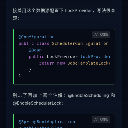
接着用这个数据源配置下 LockProvider，写法很直
观：
@Configuration
public
class
SchedulerConfiguration
 {

@Bean
public
 LockProvider 
lockProvider
(DataS
return
new
JdbcTemplateLockProvide
    }

}
别忘了再加上两个注解：@EnableScheduling 和
@EnableSchedulerLock：
@SpringBootApplication