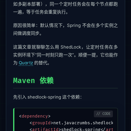
如多副本部署），同一个定时任务会在每个节点都跑
一遍，等于任务会重复执行。
原因很简单：默认情况下，Spring 不会在多个实例之
间做调度同步。
这篇文章就聊聊怎么用 ShedLock，让定时任务在多
实例环境下“同一时刻只跑一次”。顺便一提，它也能作
为
Quartz
的替代。
Maven 依赖
先引入 shedlock-spring 这个依赖：
<
dependency
>
<
groupId
>
net.javacrumbs.shedlock
</
grou
<
artifactId
>
shedlock-spring
</
artifactI