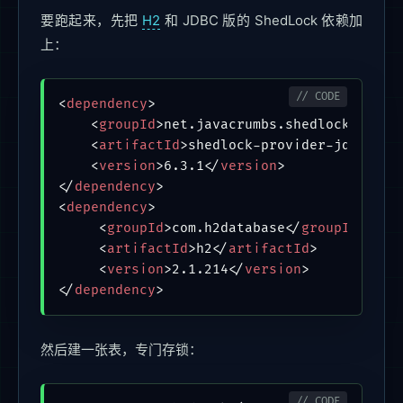
要跑起来，先把
H2
和 JDBC 版的 ShedLock 依赖加
上：
<
dependency
>
<
groupId
>
net.javacrumbs.shedlock
</
grou
<
artifactId
>
shedlock-provider-jdbc-tem
<
version
>
6.3.1
</
version
>
</
dependency
>
<
dependency
>
<
groupId
>
com.h2database
</
groupId
>
<
artifactId
>
h2
</
artifactId
>
<
version
>
2.1.214
</
version
>
</
dependency
>
然后建一张表，专门存锁：