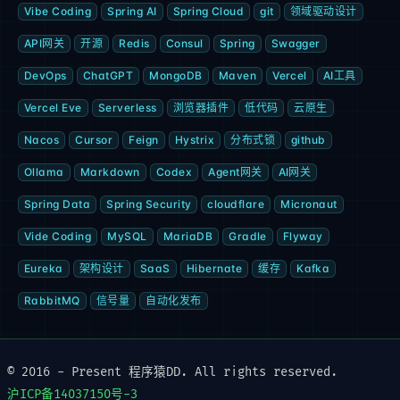
Vibe Coding
Spring AI
Spring Cloud
git
领域驱动设计
API网关
开源
Redis
Consul
Spring
Swagger
DevOps
ChatGPT
MongoDB
Maven
Vercel
AI工具
Vercel Eve
Serverless
浏览器插件
低代码
云原生
Nacos
Cursor
Feign
Hystrix
分布式锁
github
Ollama
Markdown
Codex
Agent网关
AI网关
Spring Data
Spring Security
cloudflare
Micronaut
Vide Coding
MySQL
MariaDB
Gradle
Flyway
Eureka
架构设计
SaaS
Hibernate
缓存
Kafka
RabbitMQ
信号量
自动化发布
© 2016 - Present 程序猿DD. All rights reserved.
沪ICP备14037150号-3