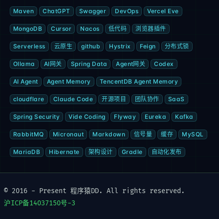
Maven
ChatGPT
Swagger
DevOps
Vercel Eve
MongoDB
Cursor
Nacos
低代码
浏览器插件
Serverless
云原生
github
Hystrix
Feign
分布式锁
Ollama
AI网关
Spring Data
Agent网关
Codex
AI Agent
Agent Memory
TencentDB Agent Memory
cloudflare
Claude Code
开源项目
团队协作
SaaS
Spring Security
Vide Coding
Flyway
Eureka
Kafka
RabbitMQ
Micronaut
Markdown
信号量
缓存
MySQL
MariaDB
Hibernate
架构设计
Gradle
自动化发布
© 2016 - Present 程序猿DD. All rights reserved.
沪ICP备14037150号-3