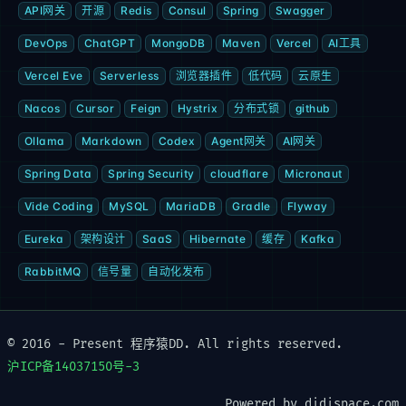
API网关
开源
Redis
Consul
Spring
Swagger
DevOps
ChatGPT
MongoDB
Maven
Vercel
AI工具
Vercel Eve
Serverless
浏览器插件
低代码
云原生
Nacos
Cursor
Feign
Hystrix
分布式锁
github
Ollama
Markdown
Codex
Agent网关
AI网关
Spring Data
Spring Security
cloudflare
Micronaut
Vide Coding
MySQL
MariaDB
Gradle
Flyway
Eureka
架构设计
SaaS
Hibernate
缓存
Kafka
RabbitMQ
信号量
自动化发布
© 2016 - Present 程序猿DD. All rights reserved.
沪ICP备14037150号-3
Powered by didispace.com