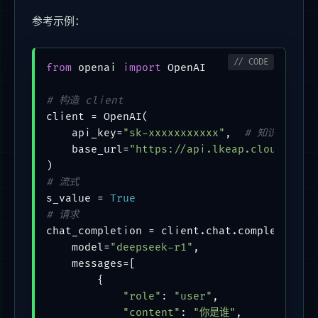
参考示例：
from
 openai 
import
 OpenAI

# 构造 client
client = OpenAI(

    api_key=
"sk-xxxxxxxxxxx"
,  
# 知识引擎原子能
    base_url=
"https://api.lkeap.cloud.tenc
# 流式
s_value = 
True
# 请求
chat_completion = client.chat.completions.c
    model=
"deepseek-r1"
,

    messages=[

        {

"role"
: 
"user"
,

"content"
: 
"你是谁"
,
