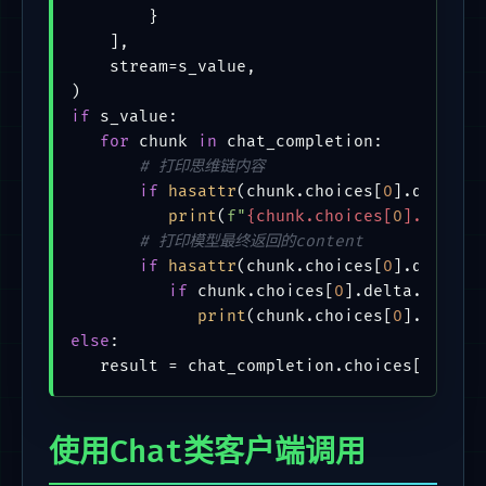
        }

    ],

    stream=s_value,

if
 s_value:

for
 chunk 
in
 chat_completion:

# 打印思维链内容
if
hasattr
(chunk.choices[
0
].delta, 
print
(
f"
{chunk.choices[
0
].delta.
# 打印模型最终返回的content
if
hasattr
(chunk.choices[
0
].delta, 
if
 chunk.choices[
0
].delta.conten
print
(chunk.choices[
0
].delta.
else
:

   result = chat_completion.choices[
0
使用Chat类客户端调用