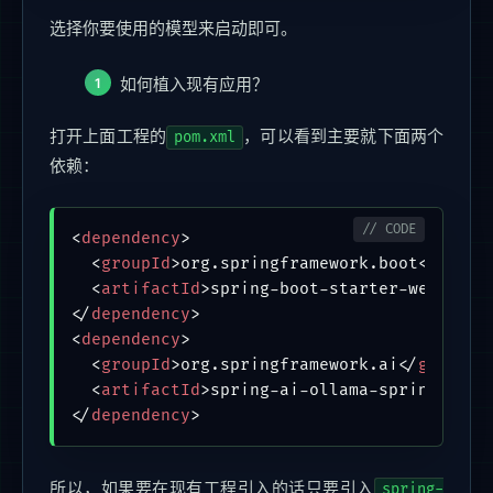
选择你要使用的模型来启动即可。
如何植入现有应用？
打开上面工程的
，可以看到主要就下面两个
pom.xml
依赖：
<
dependency
>
<
groupId
>
org.springframework.boot
</
group
<
artifactId
>
spring-boot-starter-web
</
art
</
dependency
>
<
dependency
>
<
groupId
>
org.springframework.ai
</
groupId
<
artifactId
>
spring-ai-ollama-spring-boot
</
dependency
>
所以，如果要在现有工程引入的话只要引入
spring-