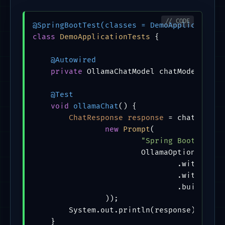
@SpringBootTest(classes = DemoApplication.
class
DemoApplicationTests
 {

@Autowired
private
 OllamaChatModel chatModel;

@Test
void
ollamaChat
()
 {

ChatResponse
response
=
 chatModel.c
new
Prompt
(

"Spring Boot适合做
                        OllamaOptions.build
                                .withModel(
                                .withTempe
                                .build()

                ));

        System.out.println(response);

    }
