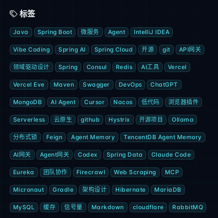
标签
Java
Spring Boot
微服务
Agent
IntelliJ IDEA
Vibe Coding
Spring AI
Spring Cloud
开源
git
API网关
领域驱动设计
Spring
Consul
Redis
AI工具
Vercel
Vercel Eve
Maven
Swagger
DevOps
ChatGPT
MongoDB
AI Agent
Cursor
Nacos
低代码
浏览器插件
Serverless
云原生
github
Hystrix
开源项目
Ollama
分布式锁
Feign
Agent Memory
TencentDB Agent Memory
AI网关
Agent网关
Codex
Spring Data
Claude Code
Eureka
团队协作
Firecrawl
Web Scraping
MCP
Micronaut
Gradle
架构设计
Hibernate
MariaDB
MySQL
缓存
信号量
Markdown
cloudflare
RabbitMQ