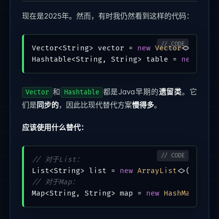
现在是2025年。然而，有时我仍然看到这样的代码：
Vector<String> vector = 
new
Vector
<>();

Hashtable<String, String> table = 
new
Hash
和
都是Java早期的
遗留类
。它
Vector
Hashtable
们是
同步的
，因此比现代替代方案
慢得多
。
应该使用什么替代：
// 对于List：
List<String> list = 
new
ArrayList
// 对于Map：
Map<String, String> map = 
new
HashMap