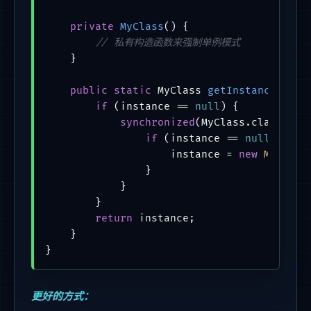
private
MyClass
()
 {

// 私有构造函数来强制单例模式
    }

public
static
 MyClass 
getInstance
()
 {

if
 (instance == 
null
) {

synchronized
(MyClass.class) {

if
 (instance == 
null
) {

                    instance = 
new
MyClass
                }

            }

        }

return
 instance;

    }

更好的方式：