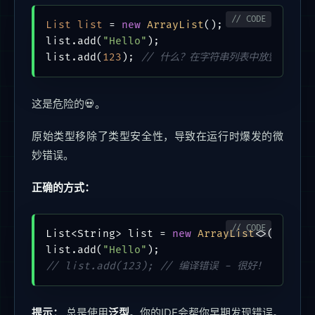
List
list
=
new
ArrayList
();

list.add(
"Hello"
);

list.add(
123
); 
// 什么？在字符串列表中放整数？
这是危险的💀。
原始类型移除了类型安全性，导致在运行时爆发的微
妙错误。
正确的方式：
List<String> list = 
new
ArrayList
<>();

list.add(
"Hello"
// list.add(123); // 编译错误 - 很好！
提示：
总是使用
泛型
。你的IDE会帮你早期发现错误。