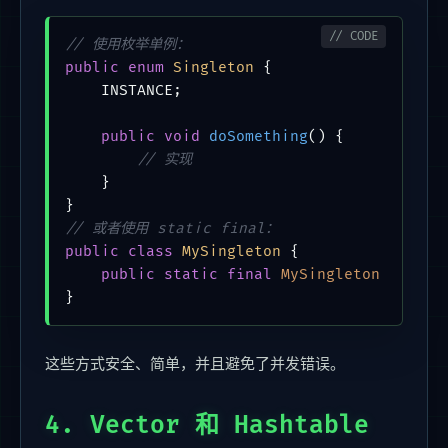
// 使用枚举单例：
public
enum
Singleton
 {

    INSTANCE;

public
void
doSomething
()
 {

// 实现
    }

// 或者使用 static final：
public
class
MySingleton
 {

public
static
final
MySingleton
INSTAN
这些方式安全、简单，并且避免了并发错误。
4. Vector 和 Hashtable