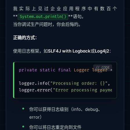
我实际上见过企业应用程序中有数百个
**
**语句。
System.out.println()
当你调试生产问题时，你会后悔的。
正确的方式：
使用日志框架，如
SLF4J with Logback
或
Log4j2
：
private
static
final
Logger
logger
=
 Logge
logger.info(
"Processing order: {}"
, orderId
logger.error(
"Error processing payment"
你可以获得日志级别（info、debug、
error）
你可以将日志重定向到文件