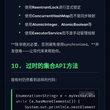
使用
ReentrantLock
进行显式锁定
使用
ConcurrentHashMap
而不是同步映射
使用
AtomicInteger
、
AtomicBoolean
等
使用
ExecutorService
而不是手动管理线程
**除非绝对必要，否则避免使用synchronized。**并
发很难——让现代库来帮助你。
10. 过时的集合API方法
我有时仍然看到这样的代码：
while
 (e.hasMoreElements()) {

    System.out.println(e.nextElement());
