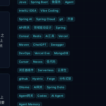
Java
Spring Boot
微服务
Agent
IntelliJ IDEA
Vibe Coding
Spring AI
Spring Cloud
git
开源
API网关
领域驱动设计
Spring
。之
Consul
Redis
AI工具
Vercel
上
Maven
ChatGPT
Swagger
点
DevOps
Vercel Eve
MongoDB
Cursor
Nacos
低代码
浏览器插件
Serverless
云原生
github
Hystrix
Feign
分布式锁
Ollama
AI网关
Spring Data
Agent网关
Codex
AI Agent
机上
需要
Agent Memory