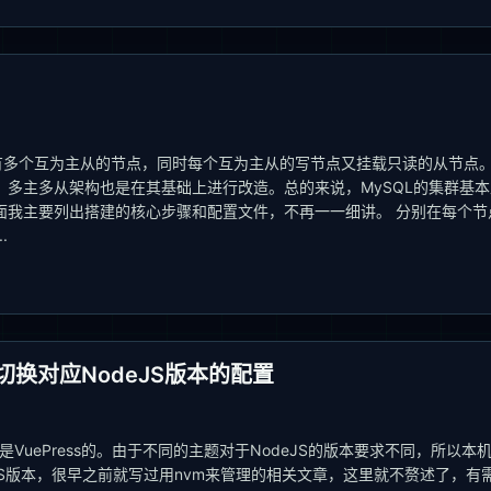
中有多个互为主从的节点，同时每个互为主从的写节点又挂载只读的从节点
多主多从架构也是在其基础上进行改造。总的来说，MySQL的集群基本
面我主要列出搭建的核心步骤和配置文件，不再一一细讲。 分别在每个节
.
动切换对应NodeJS版本的配置
VuePress的。由于不同的主题对于NodeJS的版本要求不同，所以本
deJS版本，很早之前就写过用nvm来管理的相关文章，这里就不赘述了，有