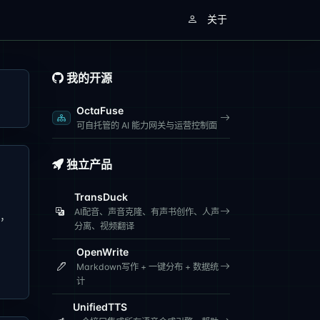
关于
我的开源
OctaFuse
可自托管的 AI 能力网关与运营控制面
独立产品
TransDuck
AI配音、声音克隆、有声书创作、人声
本，
分离、视频翻译
OpenWrite
Markdown写作 + 一键分布 + 数据统
计
UnifiedTTS